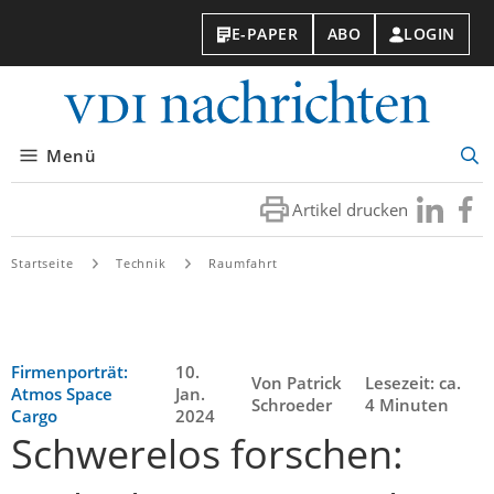
E-PAPER
ABO
LOGIN
VDI-
Nachri
Menü
Suc
öff
Artikel drucken
Besuchen
Besuc
Sie
Sie
uns
uns
Startseite
Technik
Raumfahrt
bei
bei
LinkedIn
Faceb
Firmenporträt:
10.
Von Patrick
Lesezeit: ca.
Atmos Space
Jan.
Schroeder
4 Minuten
Cargo
2024
Schwerelos forschen: