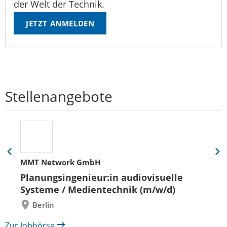
der Welt der Technik.
JETZT ANMELDEN
Stellenangebote
Eine
Eine
MMT Network GmbH
Folie
Folie
zurück
vor
Planungsingenieur:in audiovisuelle
Systeme / Medientechnik (m/w/d)
Berlin
Zur Jobbörse