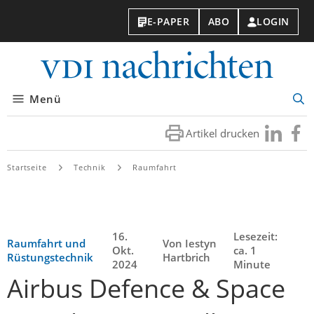
E-PAPER
ABO
LOGIN
VDI-
Nachri
Menü
Suc
öff
Artikel drucken
Besuchen
Besuc
Sie
Sie
uns
uns
Startseite
Technik
Raumfahrt
bei
bei
LinkedIn
Faceb
16.
Lesezeit:
Raumfahrt und
Von Iestyn
Okt.
ca. 1
Rüstungstechnik
Hartbrich
2024
Minute
Airbus Defence & Space