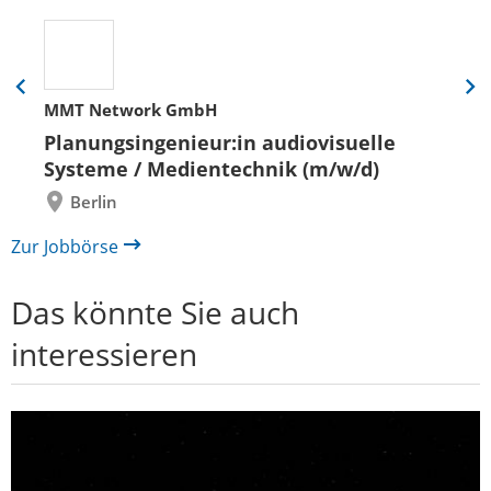
Eine
Eine
MMT Network GmbH
Folie
Folie
zurück
vor
Planungsingenieur:in audiovisuelle
Systeme / Medientechnik (m/w/d)
Berlin
Zur Jobbörse
Das könnte Sie auch
interessieren