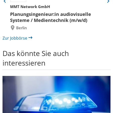
Eine
Eine
MMT Network GmbH
Folie
Folie
zurück
vor
Planungsingenieur:in audiovisuelle
Systeme / Medientechnik (m/w/d)
Berlin
Zur Jobbörse
Das könnte Sie auch
interessieren