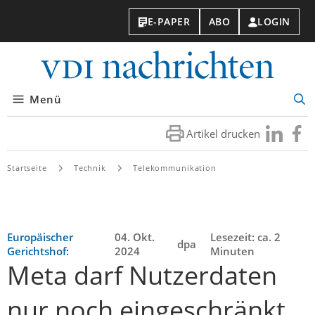
E-PAPER
ABO
LOGIN
VDI-
Nachri
Menü
Suc
öff
Artikel drucken
Besuchen
Besuc
Sie
Sie
uns
uns
Startseite
Technik
Telekommunikation
bei
bei
LinkedIn
Faceb
Europäischer
04. Okt.
Lesezeit: ca. 2
dpa
Gerichtshof:
2024
Minuten
Meta darf Nutzerdaten
nur noch eingeschränkt