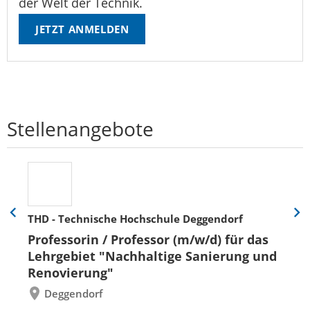
der Welt der Technik.
JETZT ANMELDEN
Stellenangebote
THD - Technische Hochschule Deggendorf
Eine
Eine
Folie
Folie
Professorin / Professor (m/w/d) für das
zurück
vor
Lehrgebiet "Nachhaltige Sanierung und
Renovierung"
Deggendorf