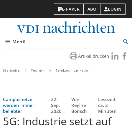
E-PAPER
ABO
LOGIN
VDI-
Nachri
Menü
Suc
öff
Artikel drucken
Besuchen
Besuc
Sie
Sie
uns
uns
Startseite
Technik
Telekommunikation
bei
bei
LinkedIn
Faceb
Campusnetze
22.
Von
Lesezeit:
werden immer
Sep.
Regine
ca. 2
beliebter
2020
Bönsch
Minuten
5G: Industrie setzt auf