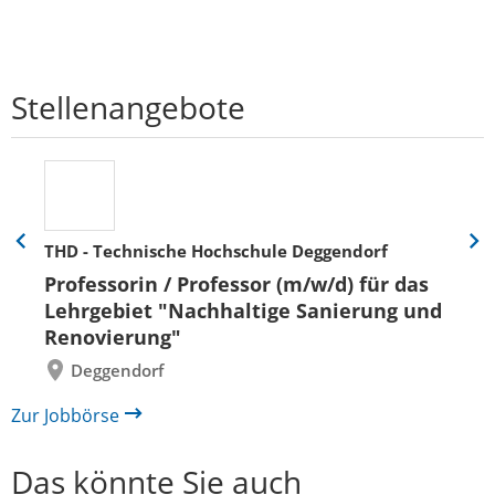
Stellenangebote
THD - Technische Hochschule Deggendorf
Eine
Eine
Folie
Folie
Professorin / Professor (m/w/d) für das
zurück
vor
Lehrgebiet "Nachhaltige Sanierung und
Renovierung"
Deggendorf
Zur Jobbörse
Das könnte Sie auch