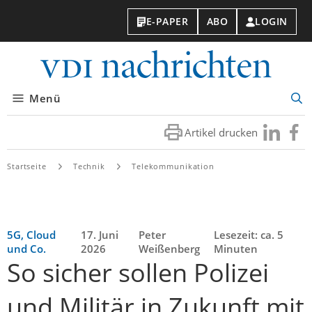
E-PAPER
ABO
LOGIN
VDI-
Nachri
Menü
Suc
öff
Artikel drucken
Besuchen
Besuc
Sie
Sie
uns
uns
Startseite
Technik
Telekommunikation
bei
bei
LinkedIn
Faceb
5G, Cloud
17. Juni
Peter
Lesezeit: ca. 5
und Co.
2026
Weißenberg
Minuten
So sicher sollen Polizei
und Militär in Zukunft mit