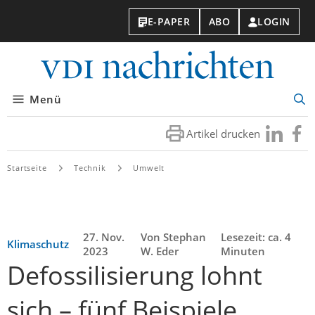
E-PAPER
ABO
LOGIN
VDI-
Nachri
Menü
Suc
öff
Artikel drucken
Besuchen
Besuc
Sie
Sie
uns
uns
Startseite
Technik
Umwelt
bei
bei
LinkedIn
Faceb
27. Nov.
Von Stephan
Lesezeit: ca. 4
Klimaschutz
2023
W. Eder
Minuten
Defossilisierung lohnt
sich – fünf Beispiele