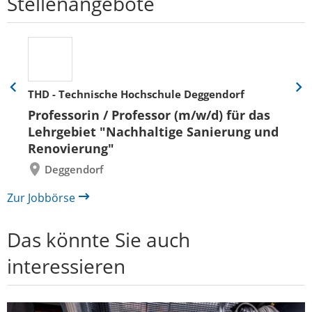
Stellenangebote
THD - Technische Hochschule Deggendorf
Eine
Eine
Folie
Folie
Professorin / Professor (m/w/d) für das
zurück
vor
Lehrgebiet "Nachhaltige Sanierung und
Renovierung"
Deggendorf
Zur Jobbörse
Das könnte Sie auch
interessieren