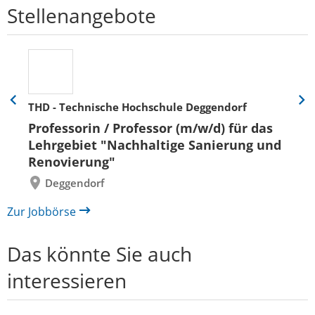
Stellenangebote
THD - Technische Hochschule Deggendorf
Eine
Eine
Folie
Folie
Professorin / Professor (m/w/d) für das
zurück
vor
Lehrgebiet "Nachhaltige Sanierung und
Renovierung"
Deggendorf
Zur Jobbörse
Das könnte Sie auch
interessieren