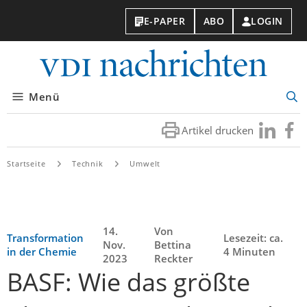
E-PAPER
ABO
LOGIN
VDI-
Nachri
Menü
Suc
öff
Artikel drucken
Besuchen
Besuc
Sie
Sie
uns
uns
Startseite
Technik
Umwelt
bei
bei
LinkedIn
Faceb
14.
Von
Transformation
Lesezeit: ca.
Nov.
Bettina
in der Chemie
4 Minuten
2023
Reckter
BASF: Wie das größte