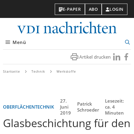
E-PAPER
ABO
LOGIN
VDI-
Nachri
Menü
Suc
öff
Artikel drucken
Besuchen
Besuc
Sie
Sie
uns
uns
Startseite
Technik
Werkstoffe
bei
bei
LinkedIn
Faceb
27.
Lesezeit:
Patrick
OBERFLÄCHENTECHNIK
Juni
ca. 4
Schroeder
2019
Minuten
Glasbeschichtung für den