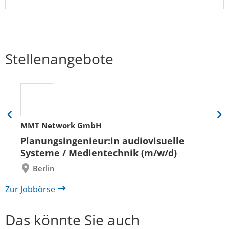
Stellenangebote
Eine
Eine
MMT Network GmbH
Folie
Folie
zurück
vor
Planungsingenieur:in audiovisuelle
Systeme / Medientechnik (m/w/d)
Berlin
Zur Jobbörse
Das könnte Sie auch