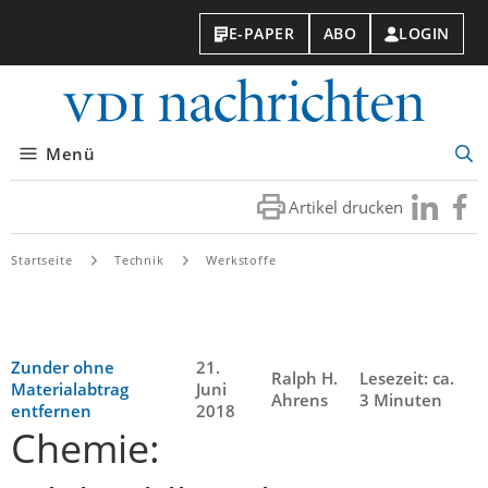
E-PAPER
ABO
LOGIN
VDI-
Nachri
Menü
Suc
öff
Artikel drucken
Besuchen
Besuc
Sie
Sie
uns
uns
Startseite
Technik
Werkstoffe
bei
bei
LinkedIn
Faceb
Zunder ohne
21.
Ralph H.
Lesezeit: ca.
Materialabtrag
Juni
Ahrens
3 Minuten
entfernen
2018
Chemie: