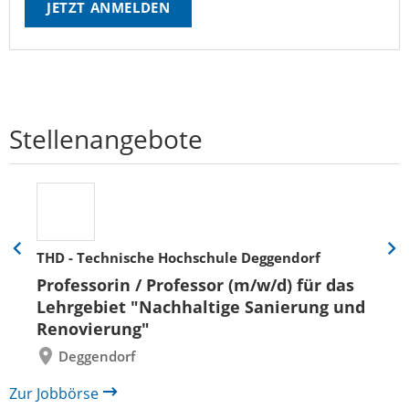
JETZT ANMELDEN
Stellenangebote
THD - Technische Hochschule Deggendorf
Eine
Eine
Folie
Folie
Professorin / Professor (m/w/d) für das
zurück
vor
Lehrgebiet "Nachhaltige Sanierung und
Renovierung"
Deggendorf
Zur Jobbörse