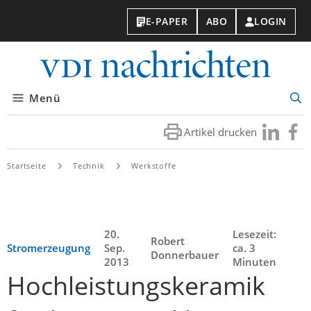
E-PAPER
ABO
LOGIN
VDI-
Nachri
Menü
Suc
öff
Artikel drucken
Besuchen
Besuc
Sie
Sie
uns
uns
Startseite
Technik
Werkstoffe
bei
bei
LinkedIn
Faceb
20.
Lesezeit:
Robert
Stromerzeugung
Sep.
ca. 3
Donnerbauer
2013
Minuten
Hochleistungskeramik