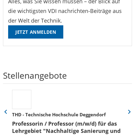
Alles, was Sie wissen müssen – der Blick auf
die wichtigsten VDI nachrichten-Beiträge aus
der Welt der Technik.
JETZT ANMELDEN
Stellenangebote
THD - Technische Hochschule Deggendorf
Eine
Eine
Folie
Folie
Professorin / Professor (m/w/d) für das
zurück
vor
Lehrgebiet "Nachhaltige Sanierung und