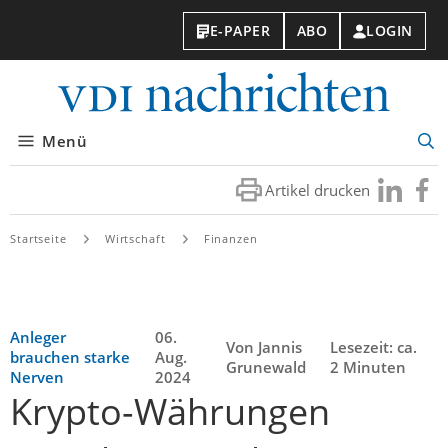
E-PAPER
ABO
LOGIN
VDI-
Nachri
Menü
Suc
öff
Artikel drucken
Besuchen
Besuc
Sie
Sie
uns
uns
Startseite
Wirtschaft
Finanzen
bei
bei
LinkedIn
Faceb
Anleger
06.
Von Jannis
Lesezeit: ca.
brauchen starke
Aug.
Grunewald
2 Minuten
Nerven
2024
Krypto-Währungen