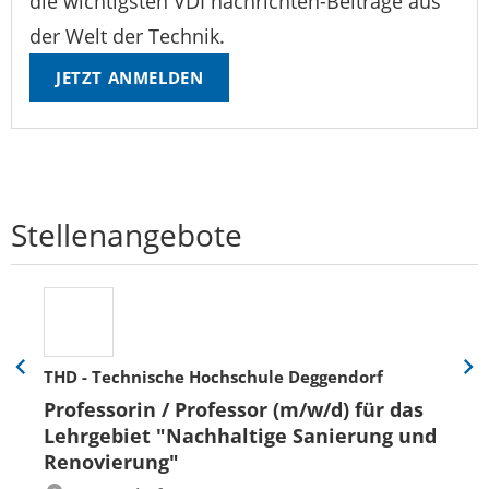
die wichtigsten VDI nachrichten-Beiträge aus
der Welt der Technik.
JETZT ANMELDEN
Stellenangebote
THD - Technische Hochschule Deggendorf
Eine
Eine
Folie
Folie
Professorin / Professor (m/w/d) für das
zurück
vor
Lehrgebiet "Nachhaltige Sanierung und
Renovierung"