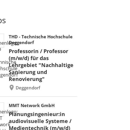
bs
THD - Technische Hochschule
Deggendorf
Professorin / Professor
(m/w/d) für das
Lehrgebiet "Nachhaltige
Sanierung und
Renovierung"
Deggendorf
MMT Network GmbH
Planungsingenieur:in
audiovisuelle Systeme /
Medientechnik (m/w/d)