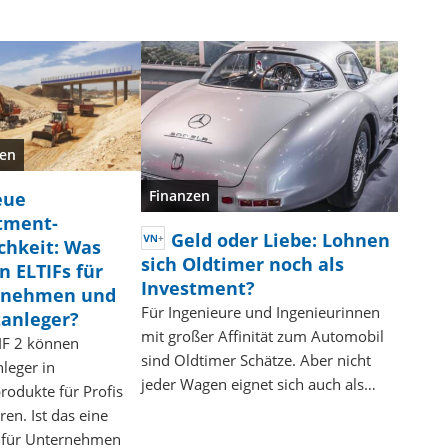
zen
Finanzen
eue
tment-
Geld oder Liebe: Lohnen
chkeit: Was
sich Oldtimer noch als
n ELTIFs für
Investment?
rnehmen und
Für Ingenieure und Ingenieurinnen
tanleger?
mit großer Affinität zum Automobil
IF 2 können
sind Oldtimer Schätze. Aber nicht
nleger in
jeder Wagen eignet sich auch als…
rodukte für Profis
ren. Ist das eine
 für Unternehmen