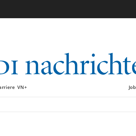
arriere
VN+
Job