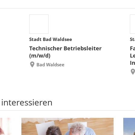
Stadt Bad Waldsee
St
Technischer Betriebsleiter
F
(m/w/d)
L
I
Bad Waldsee
 interessieren