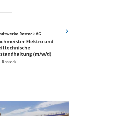
adtwerke Rostock AG
Stadtwerke Rost
Eine
Folie
achmeister Elektro und
Fachmeister E
vor
eittechnische
Leittechnisch
nstandhaltung (m/w/d)
Instandhaltun
Rostock
Rostock