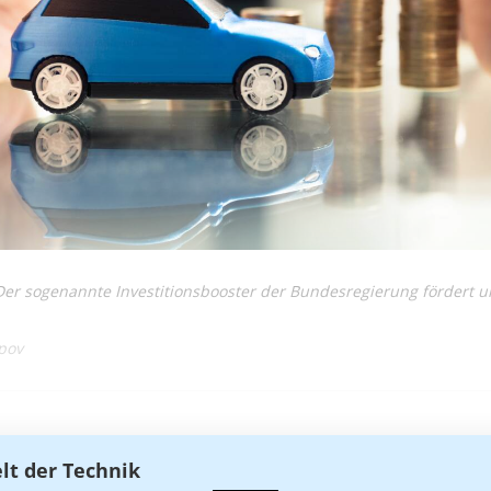
er sogenannte Investitionsbooster der Bundesregierung fördert 
pov
elt der Technik