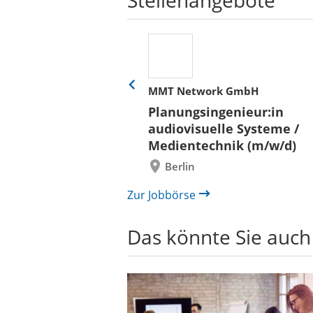
Stellenangebote
her
MMT Network GmbH
Eine
Folie
ür
Planungsingenieur:in
zurück
 und Bauen (BLB)
audiovisuelle Systeme /
/in (w/m/d)
Medientechnik (m/w/d)
/ Außenanlagen
Berlin
il /
bau
Zur Jobbörse
Das könnte Sie auch