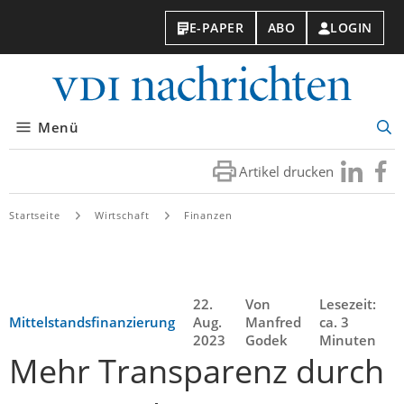
E-PAPER
ABO
LOGIN
VDI-
Nachri
Menü
Suc
öff
Artikel drucken
Besuchen
Besuc
Sie
Sie
uns
uns
Startseite
Wirtschaft
Finanzen
bei
bei
LinkedIn
Faceb
22.
Von
Lesezeit:
Mittelstandsfinanzierung
Aug.
Manfred
ca. 3
2023
Godek
Minuten
Mehr Transparenz durch