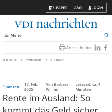
E-PAPER
ABO
LOGIN
VDI-
Nachri
Menü
Suc
öff
Artikel drucken
Besuchen
Besuc
Sie
Sie
uns
uns
Startseite
Wirtschaft
Finanzen
bei
bei
LinkedIn
Faceb
17. Feb.
Von Barbara
Lesezeit: ca. 4
Finanzen
2025
Willms
Minuten
Rente im Ausland: So
kommt das Geld sicher