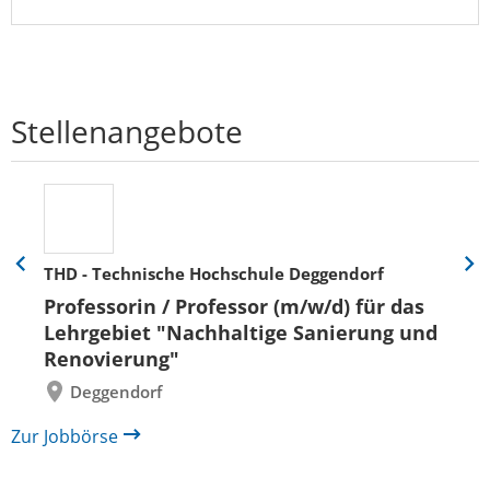
Stellenangebote
THD - Technische Hochschule Deggendorf
Eine
Eine
Folie
Folie
Professorin / Professor (m/w/d) für das
zurück
vor
Lehrgebiet "Nachhaltige Sanierung und
Renovierung"
Deggendorf
Zur Jobbörse