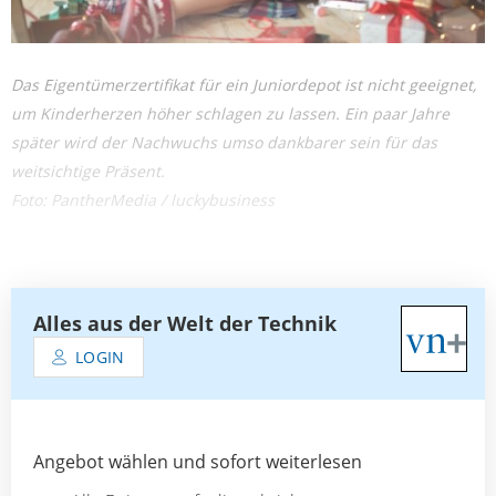
Das Eigentümerzertifikat für ein Juniordepot ist nicht geeignet,
um Kinderherzen höher schlagen zu lassen. Ein paar Jahre
später wird der Nachwuchs umso dankbarer sein für das
weitsichtige Präsent.
Foto: PantherMedia / luckybusiness
Alles aus der Welt der Technik
LOGIN
Angebot wählen und sofort weiterlesen