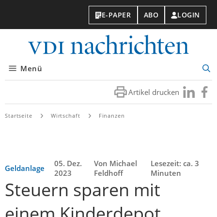
E-PAPER
ABO
LOGIN
VDI-
Nachri
Menü
Suc
öff
Artikel drucken
Besuchen
Besuc
Sie
Sie
uns
uns
Startseite
Wirtschaft
Finanzen
bei
bei
LinkedIn
Faceb
05. Dez.
Von Michael
Lesezeit: ca. 3
Geldanlage
2023
Feldhoff
Minuten
Steuern sparen mit
einem Kinderdepot