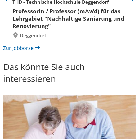
THD - Technische Hochschule Deggendorf
Eine
Eine
Folie
Folie
Professorin / Professor (m/w/d) für das
zurück
vor
Lehrgebiet "Nachhaltige Sanierung und
Renovierung"
Deggendorf
Zur Jobbörse
Das könnte Sie auch
interessieren