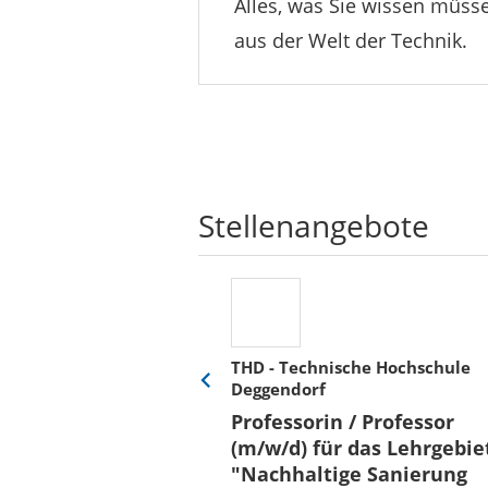
Alles, was Sie wissen müsse
aus der Welt der Technik.
Stellenangebote
THD - Technische Hochschule
Deggendorf
Eine
Verkehr &
Folie
Professorin / Professor
x)
zurück
(m/w/d) für das Lehrgebie
"Nachhaltige Sanierung