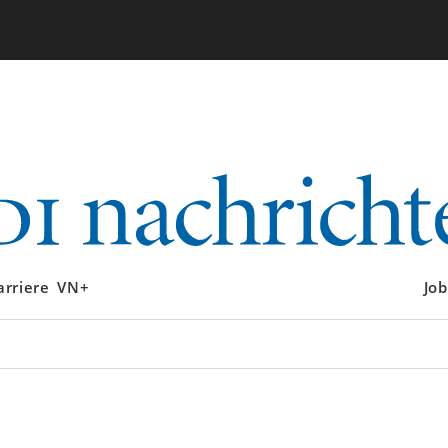
arriere
VN+
Job