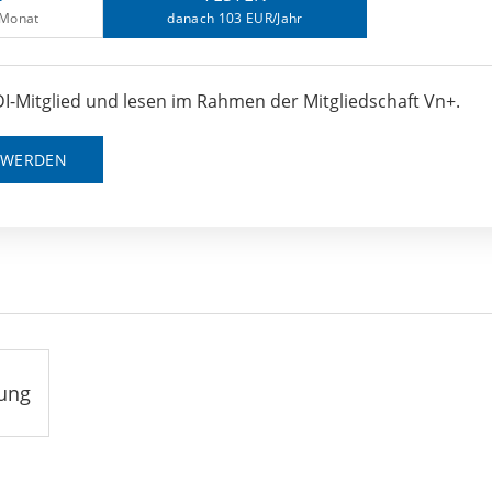
/Monat
danach 103 EUR/Jahr
I-Mitglied und lesen im Rahmen der Mitgliedschaft Vn+.
D WERDEN
ung