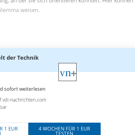
ng, an der sie sich orientieren könnten. Hier könne
ilemma weisen.
elt der Technik
 sofort weiterlesen
uf vdi-nachrichten.com
bar
R 1 EUR
4 WOCHEN FÜR 1 EUR
N
TESTEN