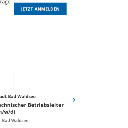
träge
JETZT ANMELDEN
adt Bad Waldsee
Stadtwerke Rost
Eine
echnischer Betriebsleiter
Fachmeister E
Folie
m/w/d)
Leittechnisch
vor
Instandhaltun
Bad Waldsee
Rostock