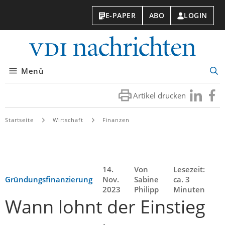
E-PAPER
ABO
LOGIN
VDI-
Nachri
Menü
Suc
öff
Artikel drucken
Besuchen
Besuc
Sie
Sie
uns
uns
Startseite
Wirtschaft
Finanzen
bei
bei
LinkedIn
Faceb
14.
Von
Lesezeit:
Gründungsfinanzierung
Nov.
Sabine
ca. 3
2023
Philipp
Minuten
Wann lohnt der Einstieg