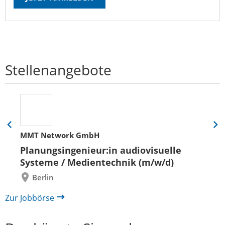
Stellenangebote
Eine
Eine
MMT Network GmbH
Folie
Folie
zurück
vor
Planungsingenieur:in audiovisuelle
Systeme / Medientechnik (m/w/d)
Berlin
Zur Jobbörse