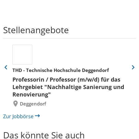
Stellenangebote
THD - Technische Hochschule Deggendorf
Eine
Eine
Folie
Folie
Professorin / Professor (m/w/d) für das
zurück
vor
Lehrgebiet "Nachhaltige Sanierung und
Renovierung"
Deggendorf
Zur Jobbörse
Das könnte Sie auch