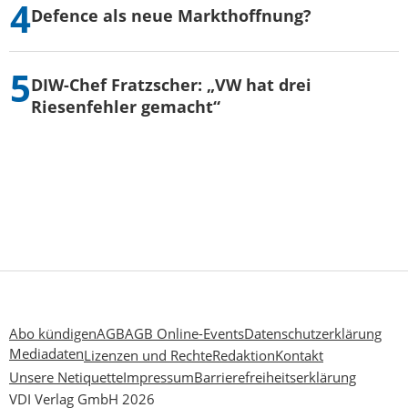
Defence als neue Markthoffnung?
DIW-Chef Fratzscher: „VW hat drei
Riesenfehler gemacht“
Abo kündigen
AGB
AGB Online-Events
Datenschutzerklärung
Mediadaten
Lizenzen und Rechte
Redaktion
Kontakt
Unsere Netiquette
Impressum
Barrierefreiheitserklärung
VDI Verlag GmbH 2026