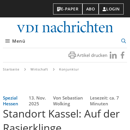
E-PAPER
ABO
LOGIN
VDI-
Nachri
Menü
Suc
öff
Artikel drucken
Besuchen
Besuc
Sie
Sie
uns
uns
Startseite
Wirtschaft
Konjunktur
bei
bei
LinkedIn
Faceb
Spezial
13. Nov.
Von Sebastian
Lesezeit: ca. 7
Hessen
2025
Wolking
Minuten
Standort Kassel: Auf der
Rasierklinge