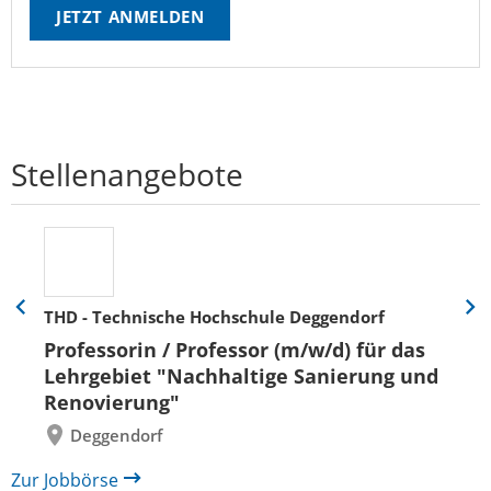
JETZT ANMELDEN
Stellenangebote
THD - Technische Hochschule Deggendorf
Eine
Eine
Folie
Folie
Professorin / Professor (m/w/d) für das
zurück
vor
Lehrgebiet "Nachhaltige Sanierung und
Renovierung"
Deggendorf
Zur Jobbörse