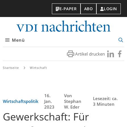
E-PAPER
ABO
LOGIN
VDI-
Nachri
Menü
Suc
öff
Artikel drucken
Besuchen
Besuc
Sie
Sie
uns
uns
Startseite
Wirtschaft
bei
bei
LinkedIn
Faceb
16.
Von
Lesezeit: ca.
Wirtschaftspolitik
Jan.
Stephan
3 Minuten
2023
W. Eder
Gewerkschaft: Für