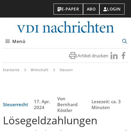
E-PAPER
ABO
LOGIN
VDI-
Nachri
Menü
Suc
öff
Artikel drucken
Besuchen
Besuc
Sie
Sie
uns
uns
Startseite
Wirtschaft
Steuern
bei
bei
LinkedIn
Faceb
Von
17. Apr.
Lesezeit: ca. 3
Steuerrecht
Bernhard
2024
Minuten
Köstler
Lösegeldzahlungen