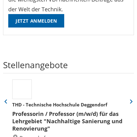
der Welt der Technik.
JETZT ANMELDEN
Stellenangebote
THD - Technische Hochschule Deggendorf
Eine
Eine
Folie
Folie
Professorin / Professor (m/w/d) für das
zurück
vor
Lehrgebiet "Nachhaltige Sanierung und
Renovierung"