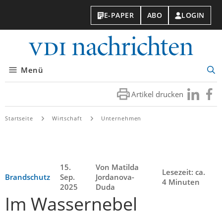
E-PAPER
ABO
LOGIN
VDI-
Nachri
Menü
Suc
öff
Artikel drucken
Besuchen
Besuc
Sie
Sie
uns
uns
Startseite
Wirtschaft
Unternehmen
bei
bei
LinkedIn
Faceb
15.
Von Matilda
Lesezeit: ca.
Brandschutz
Sep.
Jordanova-
4 Minuten
2025
Duda
Im Wassernebel