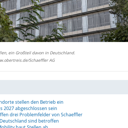
llen, ein Großteil davon in Deutschland.
w.obertreis.de/Schaeffler AG
ndorte stellen den Betrieb ein
bis 2027 abgeschlossen sein
ffen drei Problemfelder von Schaeffler
 Deutschland sind betroffen
obility baut Stellen ab