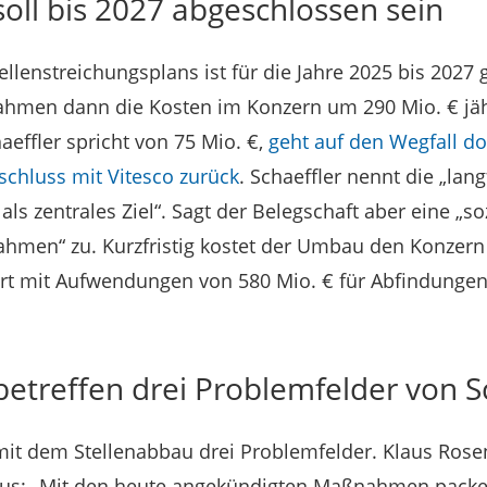
oll bis 2027 abgeschlossen sein
llenstreichungsplans ist für die Jahre 2025 bis 2027 
hmen dann die Kosten im Konzern um 290 Mio. € jähr
aeffler spricht von 75 Mio. €,
geht auf den Wegfall d
hluss mit Vitesco zurück
. Schaeffler nennt die „lang
ls zentrales Ziel“. Sagt der Belegschaft aber eine „so
men“ zu. Kurzfristig kostet der Umbau den Konzern
rt mit Aufwendungen von 580 Mio. € für Abfindunge
etreffen drei Problemfelder von S
 mit dem Stellenabbau drei Problemfelder. Klaus Rosen
 aus: „Mit den heute angekündigten Maßnahmen packen