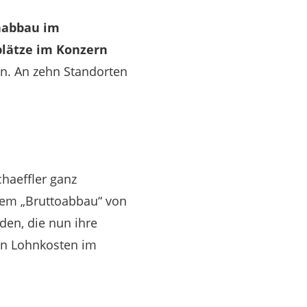
enabbau im
plätze im Konzern
n. An zehn Standorten
n
chaeffler ganz
em „Bruttoabbau“ von
den, die nun ihre
ren Lohnkosten im