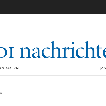
arriere
VN+
Job
en