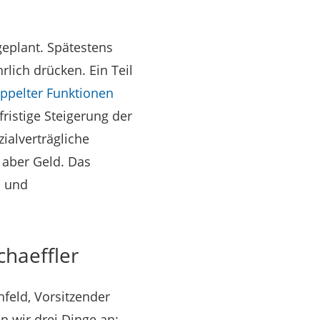
geplant. Spätestens
lich drücken. Ein Teil
oppelter Funktionen
fristige Steigerung der
zialverträgliche
 aber Geld. Das
n und
chaeffler
feld, Vorsitzender
 wir drei Dinge an: