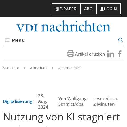
E-PAPER
ABO
LOGIN
VDI-
Nachri
Menü
Suc
öff
Artikel drucken
Besuchen
Besuc
Sie
Sie
uns
uns
Startseite
Wirtschaft
Unternehmen
bei
bei
LinkedIn
Faceb
28.
Von Wolfgang
Lesezeit: ca.
Digitalisierung
Aug.
Schmitz/dpa
2 Minuten
2024
Nutzung von KI stagniert