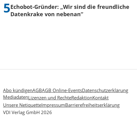
Echobot-Gründer: „Wir sind die freundliche
Datenkrake von nebenan“
Abo kündigen
AGB
AGB Online-Events
Datenschutzerklärung
Mediadaten
Lizenzen und Rechte
Redaktion
Kontakt
Unsere Netiquette
Impressum
Barrierefreiheitserklärung
VDI Verlag GmbH 2026