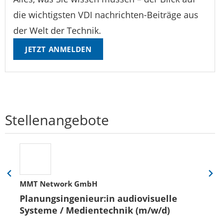
die wichtigsten VDI nachrichten-Beiträge aus
der Welt der Technik.
JETZT ANMELDEN
Stellenangebote
Eine
Eine
MMT Network GmbH
Folie
Folie
zurück
vor
Planungsingenieur:in audiovisuelle
Systeme / Medientechnik (m/w/d)