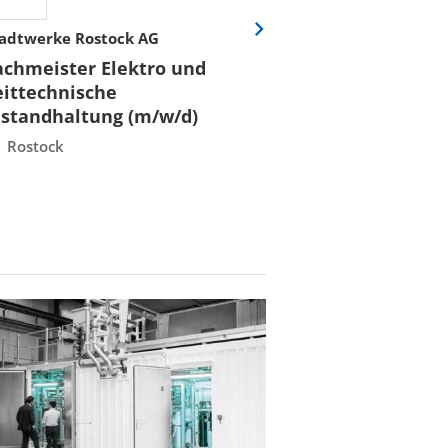
adtwerke Rostock AG
Stadtwerke Rost
Eine
Folie
achmeister Elektro und
Fachmeister E
vor
eittechnische
Leittechnisch
nstandhaltung (m/w/d)
Instandhaltun
Rostock
Rostock