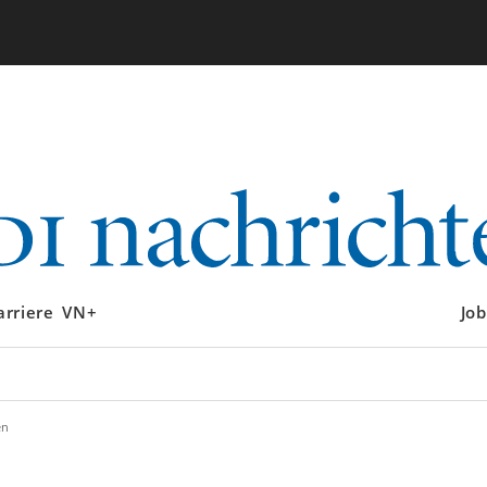
arriere
VN+
Job
en