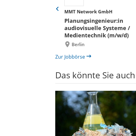
her
MMT Network GmbH
Eine
Folie
ür
Planungsingenieur:in
zurück
 und Bauen (BLB)
audiovisuelle Systeme /
/in (w/m/d)
Medientechnik (m/w/d)
/ Außenanlagen
Berlin
il /
bau
Zur Jobbörse
Das könnte Sie auch