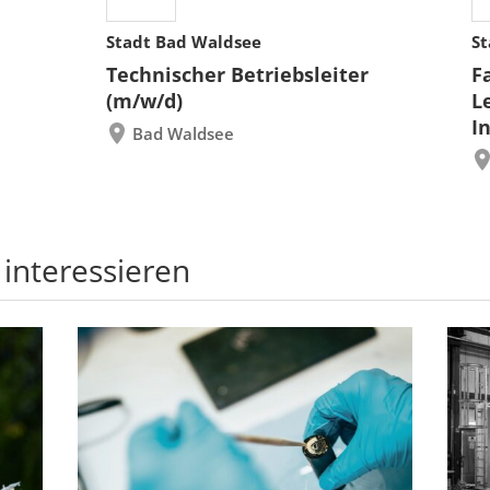
Stadt Bad Waldsee
St
Technischer Betriebsleiter
F
(m/w/d)
L
I
Bad Waldsee
 interessieren