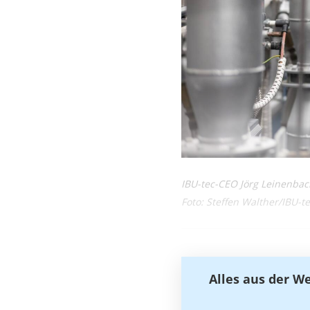
IBU-tec-CEO Jörg Leinenba
Foto: Steffen Walther/IBU-t
Alles aus der W