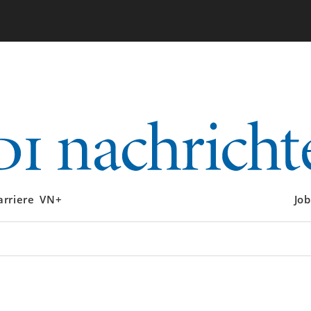
arriere
VN+
Job