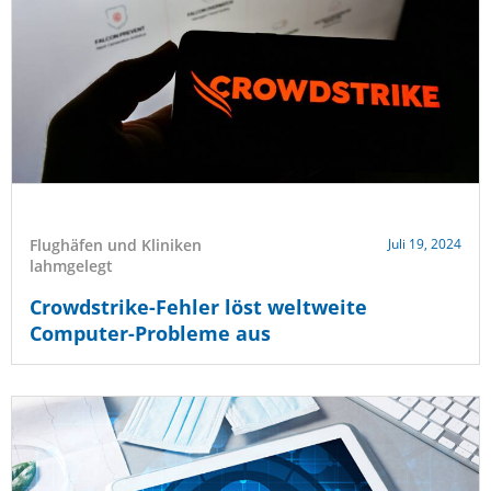
Flughäfen und Kliniken
Juli 19, 2024
lahmgelegt
Crowdstrike-Fehler löst weltweite
Computer-Probleme aus