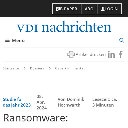
E-PAPER
ABO
LOGIN
VDI-
Nachri
Menü
Suc
öff
Artikel drucken
Besuchen
Besuc
Sie
Sie
uns
uns
Startseite
Dossiers
Cyberkriminalität
bei
bei
LinkedIn
Faceb
05.
Studie für
Von Dominik
Lesezeit: ca.
Apr.
das Jahr 2023
Hochwarth
3 Minuten
2024
Ransomware: