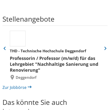
Stellenangebote
THD - Technische Hochschule Deggendorf
Eine
Eine
Folie
Folie
Professorin / Professor (m/w/d) für das
zurück
vor
Lehrgebiet "Nachhaltige Sanierung und
Renovierung"
Deggendorf
Zur Jobbörse
Das könnte Sie auch