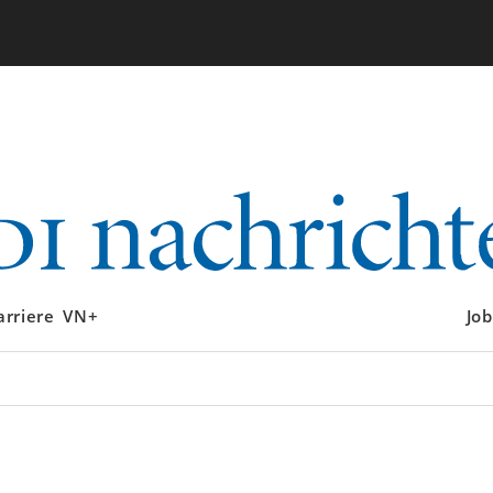
arriere
VN+
Job