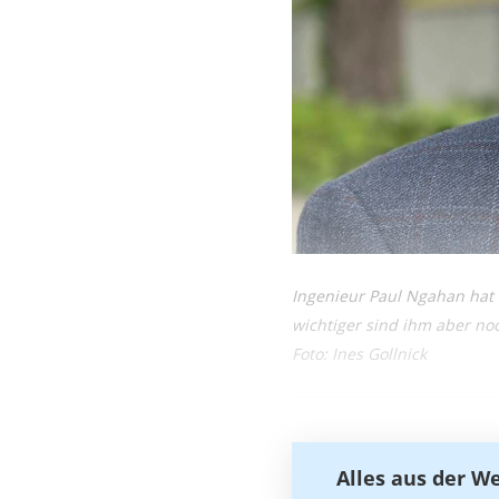
Ingenieur Paul Ngahan hat 
wichtiger sind ihm aber n
Foto: Ines Gollnick
Alles aus der W