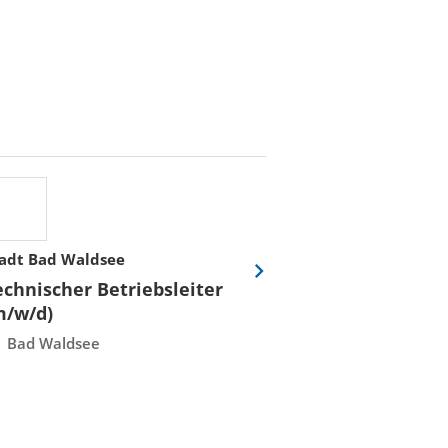
adt Bad Waldsee
Stadtwerke Rost
Eine
echnischer Betriebsleiter
Fachmeister E
Folie
m/w/d)
Leittechnisch
vor
Instandhaltun
Bad Waldsee
Rostock