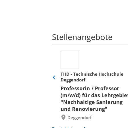
Stellenangebote
THD - Technische Hochschule
Deggendorf
Eine
Verkehr &
Folie
Professorin / Professor
x)
zurück
(m/w/d) für das Lehrgebie
"Nachhaltige Sanierung
und Renovierung"
Deggendorf