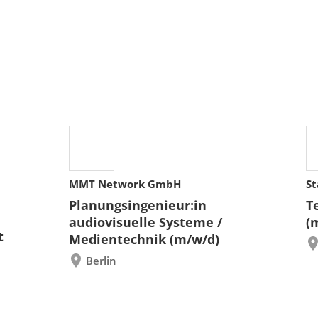
MMT Network GmbH
St
Planungsingenieur:in
T
audiovisuelle Systeme /
(
t
Medientechnik (m/w/d)
Berlin