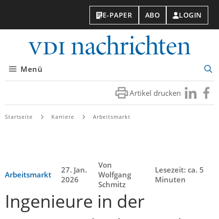
E-PAPER
ABO
LOGIN
VDI-
Nachri
Menü
Suc
öff
Artikel drucken
Besuchen
Besuc
Sie
Sie
uns
uns
Startseite
Karriere
Arbeitsmarkt
bei
bei
LinkedIn
Faceb
Von
27. Jan.
Lesezeit: ca. 5
Arbeitsmarkt
Wolfgang
2026
Minuten
Schmitz
Ingenieure in der