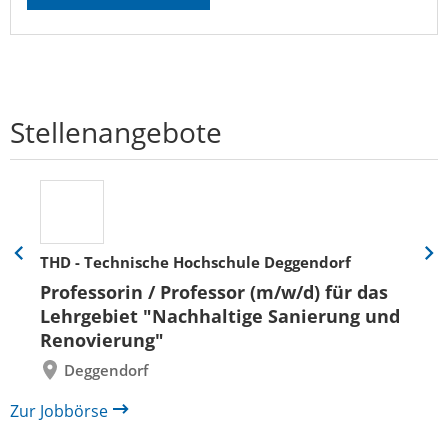
Stellenangebote
THD - Technische Hochschule Deggendorf
Eine
Eine
Folie
Folie
Professorin / Professor (m/w/d) für das
zurück
vor
Lehrgebiet "Nachhaltige Sanierung und
Renovierung"
Deggendorf
Zur Jobbörse