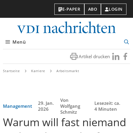
E-PAPER
ABO
LOGIN
VDI-
Nachri
Menü
Suc
öff
Artikel drucken
Besuchen
Besuc
Sie
Sie
uns
uns
Startseite
Karriere
Arbeitsmarkt
bei
bei
LinkedIn
Faceb
Von
29. Jan.
Lesezeit: ca.
Management
Wolfgang
2026
4 Minuten
Schmitz
Warum will fast niemand