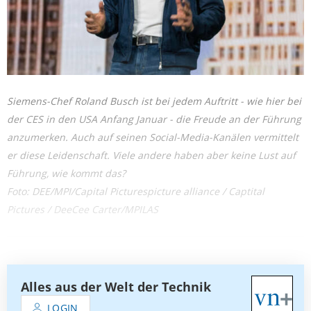
Siemens-Chef Roland Busch ist bei jedem Auftritt - wie hier bei
der CES in den USA Anfang Januar - die Freude an der Führung
anzumerken. Auch auf seinen Social-Media-Kanälen vermittelt
er diese Leidenschaft. Viele andere haben aber keine Lust auf
Führung, wie kommt das?
Foto: DEE/MPI/Capital Picturespicture alliance / Captital
Pictures / DeeCee Carter/MPILAS
Alles aus der Welt der Technik
LOGIN