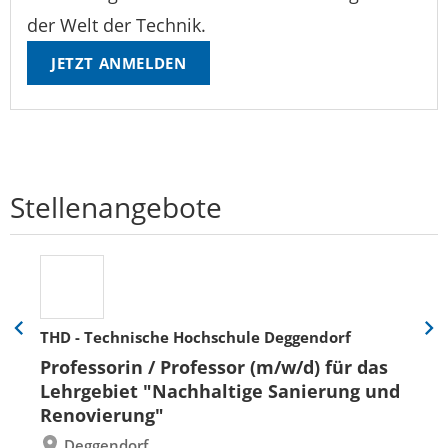
der Welt der Technik.
JETZT ANMELDEN
Stellenangebote
THD - Technische Hochschule Deggendorf
Eine
Eine
Folie
Folie
Professorin / Professor (m/w/d) für das
zurück
vor
Lehrgebiet "Nachhaltige Sanierung und
Renovierung"
Deggendorf