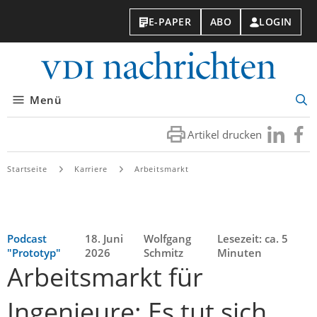
E-PAPER
ABO
LOGIN
VDI-
Nachri
Menü
Suc
öff
Artikel drucken
Besuchen
Besuc
Sie
Sie
uns
uns
Startseite
Karriere
Arbeitsmarkt
bei
bei
LinkedIn
Faceb
Podcast
18. Juni
Wolfgang
Lesezeit: ca. 5
"Prototyp"
2026
Schmitz
Minuten
Arbeitsmarkt für
Ingenieure: Es tut sich