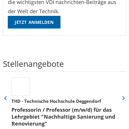
die wichtigsten VDI nachrichten-Beiträge aus
der Welt der Technik.
JETZT ANMELDEN
Stellenangebote
THD - Technische Hochschule Deggendorf
Eine
Eine
Folie
Folie
Professorin / Professor (m/w/d) für das
zurück
vor
Lehrgebiet "Nachhaltige Sanierung und
Renovierung"