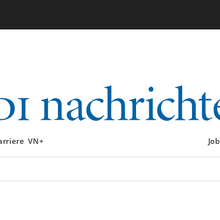
arriere
VN+
Job