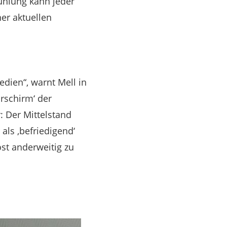
ühlung kann jeder
ner aktuellen
ien“, warnt Mell in
rschirm‘ der
: Der Mittelstand
als ,befriedigend‘
st anderweitig zu