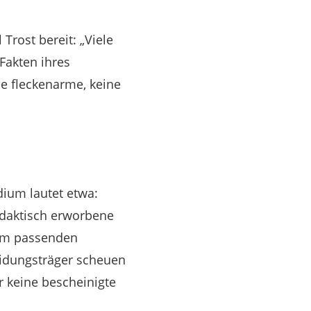
 Trost bereit: „Viele
Fakten ihres
ne fleckenarme, keine
dium lautet etwa:
idaktisch erworbene
nem passenden
eidungsträger scheuen
r keine bescheinigte