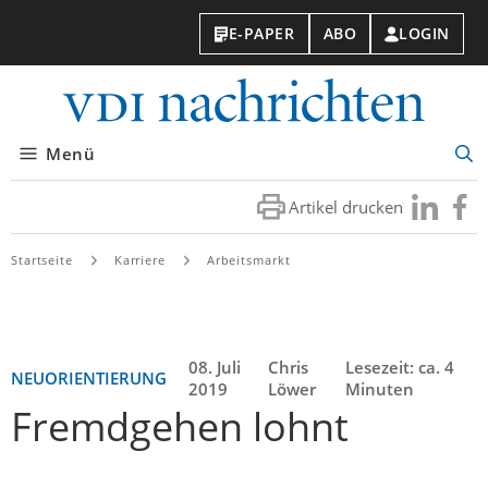
E-PAPER
ABO
LOGIN
VDI-
Nachri
Menü
Suc
öff
Artikel drucken
Besuchen
Besuc
Sie
Sie
uns
uns
Startseite
Karriere
Arbeitsmarkt
bei
bei
LinkedIn
Faceb
08. Juli
Chris
Lesezeit: ca. 4
NEUORIENTIERUNG
2019
Löwer
Minuten
Fremdgehen lohnt