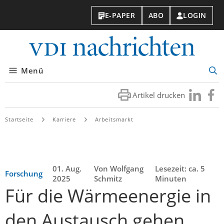
E-PAPER
ABO
LOGIN
VDI-
Nachri
Menü
Suc
öff
Artikel drucken
Besuchen
Besuc
Sie
Sie
uns
uns
Startseite
Karriere
Arbeitsmarkt
bei
bei
LinkedIn
Faceb
01. Aug.
Von Wolfgang
Lesezeit: ca. 5
Forschung
2025
Schmitz
Minuten
Für die Wärmeenergie in
den Austausch gehen