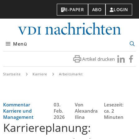
E-PAPER
ABO
LOGIN
VDI-
Nachri
Menü
Suc
öff
Artikel drucken
Besuchen
Besuc
Sie
Sie
uns
uns
Startseite
Karriere
Arbeitsmarkt
bei
bei
LinkedIn
Faceb
Kommentar
03.
Von
Lesezeit:
Karriere und
Feb.
Alexandra
ca. 2
Management
2026
Ilina
Minuten
Karriereplanung: