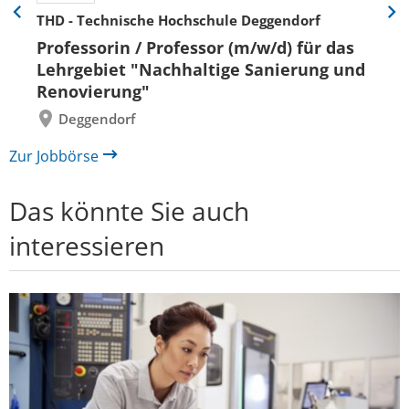
THD - Technische Hochschule Deggendorf
Eine
Eine
Folie
Folie
Professorin / Professor (m/w/d) für das
zurück
vor
Lehrgebiet "Nachhaltige Sanierung und
Renovierung"
Deggendorf
Zur Jobbörse
Das könnte Sie auch
interessieren