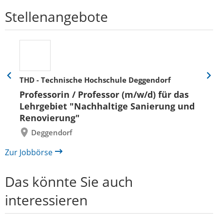
Stellenangebote
THD - Technische Hochschule Deggendorf
Eine
Eine
Folie
Folie
Professorin / Professor (m/w/d) für das
zurück
vor
Lehrgebiet "Nachhaltige Sanierung und
Renovierung"
Deggendorf
Zur Jobbörse
Das könnte Sie auch
interessieren