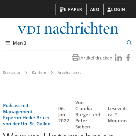
E-PAPER
ABO
LOGIN
VDI-
Nachri
Menü
Suc
öff
Artikel drucken
Besuchen
Besuc
Sie
Sie
uns
uns
Startseite
Karriere
Arbeitsmarkt
bei
bei
LinkedIn
Faceb
Von
Podcast mit
06.
Claudia
Lesezeit:
Management-
Jan.
Burger und
ca. 2
Expertin Heike Bruch
2022
Peter
Minuten
von der Uni St. Gallen
Sieben