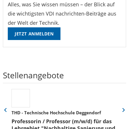
Alles, was Sie wissen müssen – der Blick auf
die wichtigsten VDI nachrichten-Beiträge aus
der Welt der Technik.
JETZT ANMELDEN
Stellenangebote
THD - Technische Hochschule Deggendorf
Eine
Eine
Folie
Folie
Professorin / Professor (m/w/d) für das
zurück
vor
Lehrgebiet "Nachhaltige Sanierung und