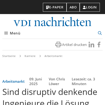
E-PAPER
ABO
LOGIN
VDI-
Nachri
Menü
Suc
öff
Artikel drucken
Besuchen
Besuc
Sie
Sie
uns
uns
Startseite
Karriere
Arbeitsmarkt
bei
bei
LinkedIn
Faceb
09. Juni
Von Chris
Lesezeit: ca. 3
Arbeitsmarkt
2025
Löwer
Minuten
Sind disruptiv denkende
Ingenieure die Lösung