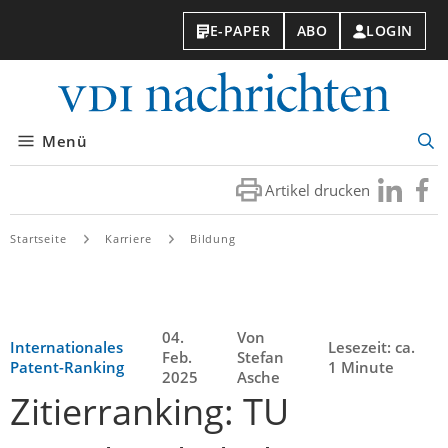
E-PAPER
ABO
LOGIN
VDI-
Nachri
Menü
Suc
öff
Artikel drucken
Besuchen
Besuc
Sie
Sie
uns
uns
Startseite
Karriere
Bildung
bei
bei
LinkedIn
Faceb
04.
Von
Internationales
Lesezeit: ca.
Feb.
Stefan
Patent-Ranking
1 Minute
2025
Asche
Zitierranking: TU