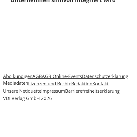
Unternehmen sinnvoll integriert wird
Abo kündigen
AGB
AGB Online-Events
Datenschutzerklärung
Mediadaten
Lizenzen und Rechte
Redaktion
Kontakt
Unsere Netiquette
Impressum
Barrierefreiheitserklärung
VDI Verlag GmbH 2026