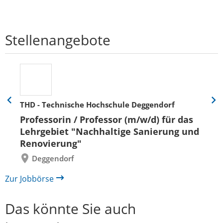
Stellenangebote
THD - Technische Hochschule Deggendorf
Eine
Eine
Folie
Folie
Professorin / Professor (m/w/d) für das
zurück
vor
Lehrgebiet "Nachhaltige Sanierung und
Renovierung"
Deggendorf
Zur Jobbörse
Das könnte Sie auch