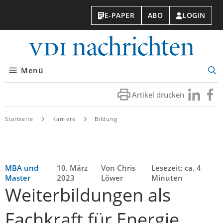
E-PAPER
ABO
LOGIN
VDI-
Nachri
Menü
Suc
öff
Artikel drucken
Besuchen
Besuc
Sie
Sie
uns
uns
Startseite
Karriere
Bildung
bei
bei
LinkedIn
Faceb
MBA und
10. März
Von Chris
Lesezeit: ca. 4
Master
2023
Löwer
Minuten
Weiterbildungen als
Fachkraft für Energie