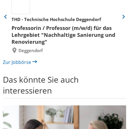
THD - Technische Hochschule Deggendorf
Eine
Eine
Folie
Folie
Professorin / Professor (m/w/d) für das
zurück
vor
Lehrgebiet "Nachhaltige Sanierung und
Renovierung"
Deggendorf
Zur Jobbörse
Das könnte Sie auch
interessieren