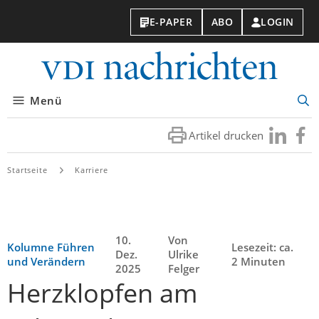
E-PAPER
ABO
LOGIN
VDI-
Nachri
Menü
Suc
öff
Artikel drucken
Besuchen
Besuc
Sie
Sie
uns
uns
Startseite
Karriere
bei
bei
LinkedIn
Faceb
10.
Von
Kolumne Führen
Lesezeit: ca.
Dez.
Ulrike
und Verändern
2 Minuten
2025
Felger
Herzklopfen am