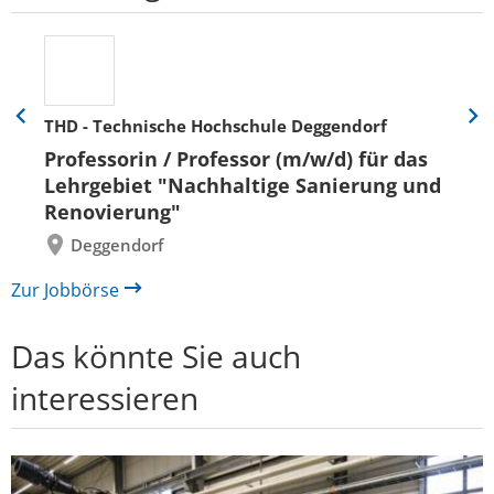
THD - Technische Hochschule Deggendorf
Eine
Eine
Folie
Folie
Professorin / Professor (m/w/d) für das
zurück
vor
Lehrgebiet "Nachhaltige Sanierung und
Renovierung"
Deggendorf
Zur Jobbörse
Das könnte Sie auch
interessieren