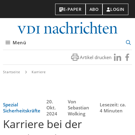
E-PAPER
ABO
LOGIN
VDI-
Nachri
Menü
Suc
öff
Artikel drucken
Besuchen
Besuc
Sie
Sie
uns
uns
Startseite
Karriere
bei
bei
LinkedIn
Faceb
20.
Von
Spezial
Lesezeit: ca.
Okt.
Sebastian
Sicherheitskräfte
4 Minuten
2024
Wolking
Karriere bei der