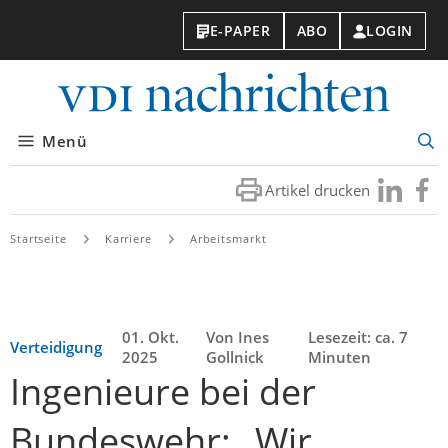
E-PAPER
ABO
LOGIN
VDI-
Nachri
Menü
Suc
öff
Artikel drucken
Besuchen
Besuc
Sie
Sie
uns
uns
Startseite
Karriere
Arbeitsmarkt
bei
bei
LinkedIn
Faceb
01. Okt.
Von Ines
Lesezeit: ca. 7
Verteidigung
2025
Gollnick
Minuten
Ingenieure bei der
Bundeswehr: „Wir