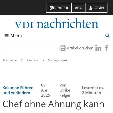
E-PAPER
ABO
LOGIN
VDI-
Nachri
Menü
Suc
öff
Artikel drucken
Besuchen
Besuc
Sie
Sie
uns
uns
Startseite
Karriere
Management
bei
bei
LinkedIn
Faceb
09.
Von
Kolumne Führen
Lesezeit: ca.
Apr.
Ulrike
und Verändern
2 Minuten
2025
Felger
Chef ohne Ahnung kann