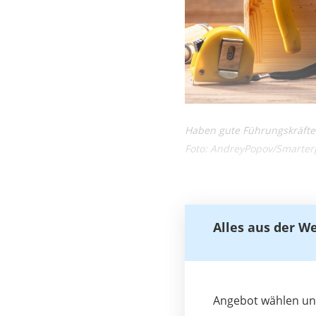
Haben gute Führungskräfte
Foto: AndreyPopov/Smarter
Alles aus der W
Angebot wählen und