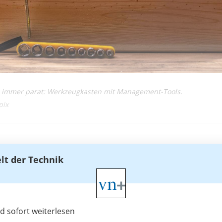
 immer parat: Werkzeugkasten mit Management-Tools.
pix
elt der Technik
 sofort weiterlesen