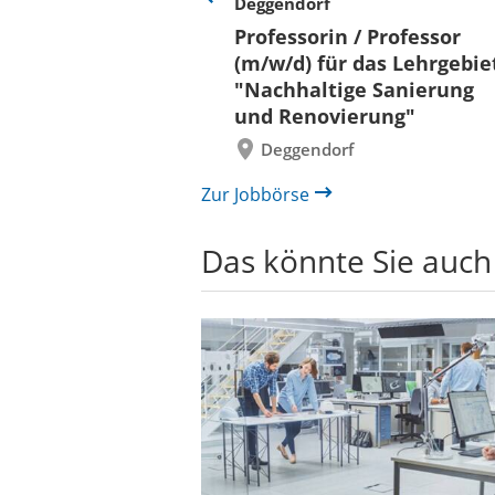
Deggendorf
Eine
Verkehr &
Folie
Professorin / Professor
x)
zurück
(m/w/d) für das Lehrgebie
"Nachhaltige Sanierung
und Renovierung"
Deggendorf
Zur Jobbörse
Das könnte Sie auch