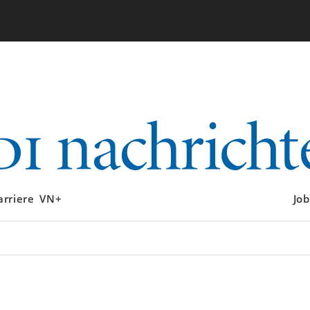
arriere
VN+
Job