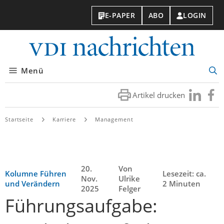
E-PAPER
ABO
LOGIN
VDI-
Nachri
Menü
Suc
öff
Artikel drucken
Besuchen
Besuc
Sie
Sie
uns
uns
Startseite
Karriere
Management
bei
bei
LinkedIn
Faceb
20.
Von
Kolumne Führen
Lesezeit: ca.
Nov.
Ulrike
und Verändern
2 Minuten
2025
Felger
Führungsaufgabe: