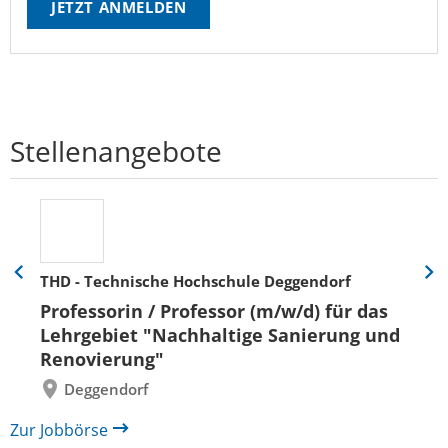
JETZT ANMELDEN
Stellenangebote
THD - Technische Hochschule Deggendorf
Eine
Eine
Folie
Folie
Professorin / Professor (m/w/d) für das
zurück
vor
Lehrgebiet "Nachhaltige Sanierung und
Renovierung"
Deggendorf
Zur Jobbörse