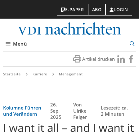
E-PAPER
ABO
LOGIN
VDI-
Nachri
Menü
Suc
öff
Artikel drucken
Besuchen
Besuc
Sie
Sie
uns
uns
Startseite
Karriere
Management
bei
bei
LinkedIn
Faceb
26.
Von
Kolumne Führen
Lesezeit: ca.
Sep.
Ulrike
und Verändern
2 Minuten
2025
Felger
I want it all – and I want it