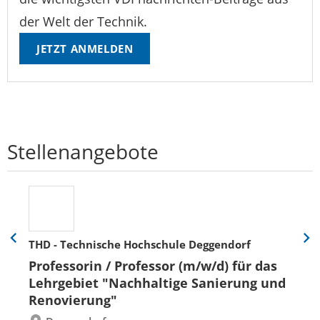
der Welt der Technik.
JETZT ANMELDEN
Stellenangebote
THD - Technische Hochschule Deggendorf
Eine
Eine
Folie
Folie
Professorin / Professor (m/w/d) für das
zurück
vor
Lehrgebiet "Nachhaltige Sanierung und
Renovierung"