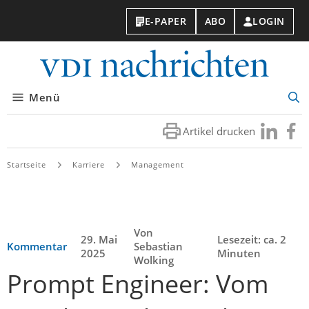
E-PAPER
ABO
LOGIN
VDI-
Nachri
Menü
Suc
öff
Artikel drucken
Besuchen
Besuc
Sie
Sie
uns
uns
Startseite
Karriere
Management
bei
bei
LinkedIn
Faceb
Von
29. Mai
Lesezeit: ca. 2
Kommentar
Sebastian
2025
Minuten
Wolking
Prompt Engineer: Vom