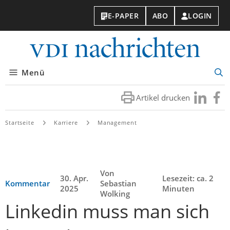
E-PAPER
ABO
LOGIN
VDI-
Nachri
Menü
Suc
öff
Artikel drucken
Besuchen
Besuc
Sie
Sie
uns
uns
Startseite
Karriere
Management
bei
bei
LinkedIn
Faceb
Von
30. Apr.
Lesezeit: ca. 2
Kommentar
Sebastian
2025
Minuten
Wolking
Linkedin muss man sich