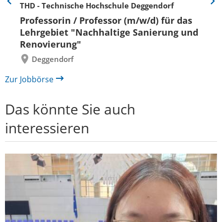
THD - Technische Hochschule Deggendorf
Eine
Eine
Folie
Folie
Professorin / Professor (m/w/d) für das
zurück
vor
Lehrgebiet "Nachhaltige Sanierung und
Renovierung"
Deggendorf
Zur Jobbörse
Das könnte Sie auch
interessieren